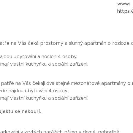
www
:
https:
atře na Vás čeká prostorný a slunný apartmán o rozloze
ajdou ubytování a nocleh 4 osoby.
mají vlastní kuchyňku a sociální zařízení.
patře na Vás čekají dva stejné mezonetové apartmány o 
de najdou ubytování 4 osoby.
mají vlastní kuchyňku a sociální zařízení.
jektu se nekouří.
arkování v krytých garážích přímo v domě, pohodlně