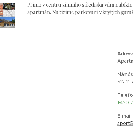
Přímo v centru zimního střediska Vám nabízí
apartmán. Nabízíme parkování v krytých garáž
Adres
Apartm
Náměst
512 11
Telef
+420 7
E-mail
:
sport