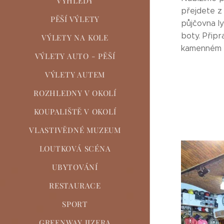
VÝHLEDY
přejdete z 
PĚŠÍ VÝLETY
půjčovna l
boty. Přip
VÝLETY NA KOLE
kamenném 
VÝLETY AUTO - PĚŠÍ
VÝLETY AUTEM
ROZHLEDNY V OKOLÍ
KOUPALIŠTĚ V OKOLÍ
VLASTIVĚDNÉ MUZEUM
LOUTKOVÁ SCÉNA
UBYTOVÁNÍ
RESTAURACE
SPORT
GREENWAY JIZERA