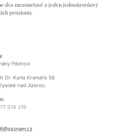
me dva mezonetové a jeden jednoúrovňový
ích penzionu.
a
:
ány Fišerovi
í Dr. Karla Kramáře 56
 Vysoké nad Jizerou
on
:
77 574 276
56@seznam.cz