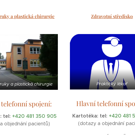
ruky a plastická chirurgie
Zdravotní středisko
Praktický lékař
ruky a plastická chirurgie
Hlavní telefonní spo
 telefonní spojení:
Kartotéka:
tel:
+420 481 
a:
tel:
+420 481 350 905
(dotazy a objednání pac
 a objednání pacientů)