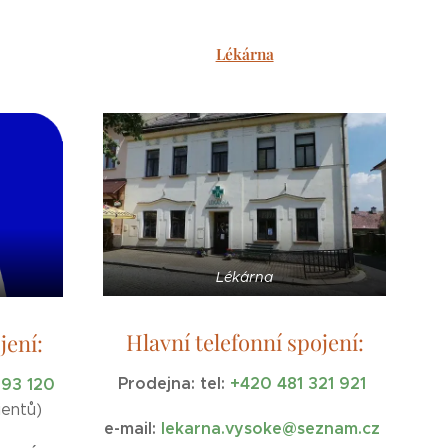
Lékárna
Lékárna
Hlavní telefonní spojení:
jení:
Prodejna:
tel:
+420 481 321 921
593 120
ientů)
e-mail:
lekarna.vysoke@seznam.cz