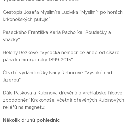
Cestopis Josefa Myslimíra Ludvíka "Myslimír po horách
krkonošských putující"
Paseckého Františka Karla Pacholíka "Poudačky a
vhačky"
Heleny Rezkové "Vysocká nemocnice aneb od císaře
pána k chirurgii ruky 1899-2015"
Čtvrté vydání knížky Ivany Řehořové "Vysoké nad
Jizerou"
Dále Paskova a Kubinova dřevěná a vrchlabské filcové
zpodobnění Krakonoše, včetně dřevěných Kubinových
reliéfů na magnetu;
Několik druhů pohlednic