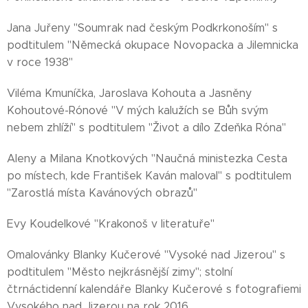
Jana Juřeny "Soumrak nad českým Podkrkonoším" s
podtitulem "Německá okupace Novopacka a Jilemnicka
v roce 1938"
Viléma Kmuníčka, Jaroslava Kohouta a Jasněny
Kohoutové-Rónové "V mých kalužích se Bůh svým
nebem zhlíží" s podtitulem "Život a dílo Zdeňka Róna"
Aleny a Milana Knotkových "Naučná ministezka Cesta
po místech, kde František Kaván maloval" s podtitulem
"Zarostlá místa Kavánových obrazů"
Evy Koudelkové "Krakonoš v literatuře"
Omalovánky Blanky Kučerové "Vysoké nad Jizerou" s
podtitulem "Město nejkrásnější zimy"; stolní
čtrnáctidenní kalendáře Blanky Kučerové s fotografiemi
Vysokého nad Jizerou na rok 2016