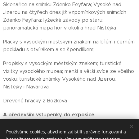
Sklenařice na snímku Zdenko Feyfara; Vysoké nad
Jizerou na čtyřech dnes již vzpomínkových snímcích
Zdenko Feyfara; lyžecké závody po staru;
panoramatická mapa hor v okolí a hrad Nístějka
Placky s vysockým městským znakem na bílém i černém
podkladu s otvírákem a se špendlíkem;
Propisky s vysockým městským znakem; turistické
vizitky vysockého muzea; menší a větší svíce ze včelího
vosku; turistické známky Vysokého nad Jizerou,
Nístějky i Navarova;
Dřevěné hračky z Bozkova
A především vstupenky do exposice.
Používáme cookies, abychom zajistili správné fungování a