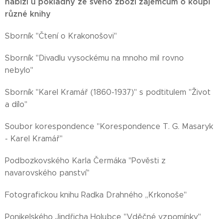
nabízí u pokladny ze svého zboží zájemcům o koupi
různé knihy
Sborník "Čtení o Krakonošovi"
Sborník "Divadlu vysockému na mnoho mil rovno
nebylo"
Sborník "Karel Kramář (1860-1937)" s podtitulem "Život
a dílo"
Soubor korespondence "Korespondence T. G. Masaryk
- Karel Kramář"
Podbozkovského Karla Čermáka "Pověsti z
navarovského panství"
Fotografickou knihu Radka Drahného ,,Krkonoše"
Ponikelského Jindřicha Holubce "Vděčné vzpomínky"