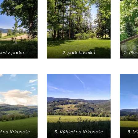
led z parku
2. park básníků
2. Pla
d na Krkonoše
5. Výhled na Krkonoše
5. V