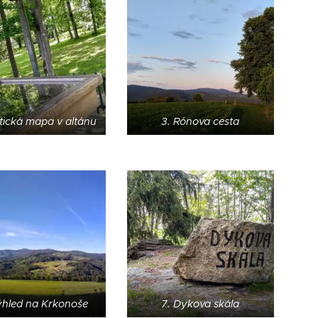
stická mapa v altánu
3. Rónova cesta
ýhled na Krkonoše
7. Dykova skála