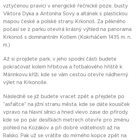
vztyčenou pravicí v energické řečnické póze, busty
Viktora Dyka a Antonína Sovy a altánek s plastickou
mapou české a polské strany Krkonoš. Za pěkného
počasí se z parku otevírá krásný výhled na panorama
Krkonoš s dominantním Kotlem (Kokrháčem 1435 m. n.
m.)
Až si projdete park, v jeho spodní části budete
pokračovat kolem hřbitova a fotbalového hřiště k
Márinkovu kříži, kde se vám cestou otevře nádherný
výlet na Krkonoše.
Následně se již budete vracet zpět a přejdete po
"asfaltce" na jižní stranu města, kde se dáte kousíček
vpravo na hlavní silnici a hned vlevo zase do přírody,
kde se po pár desítkách metrech otevře pro změnu
pohled na Kozákov a při dobré viditelnosti až na
Ralsko. Pak už se vrátíte do mírného kopce zpět na