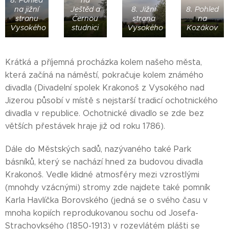
na jižní
Ještěd a
8. Jižní
8. Pohled
stranu
Černou
strana
na
Vysokého
studnici
Vysokého
Kozákov
Krátká a příjemná procházka kolem našeho města,
která začíná na náměstí, pokračuje kolem známého
divadla (Divadelní spolek Krakonoš z Vysokého nad
Jizerou působí v místě s nejstarší tradicí ochotnického
divadla v republice. Ochotnické divadlo se zde bez
větších přestávek hraje již od roku 1786).
Dále do Městských sadů, nazývaného také Park
básníků, který se nachází hned za budovou divadla
Krakonoš. Vedle klidné atmosféry mezi vzrostlými
(mnohdy vzácnými) stromy zde najdete také pomník
Karla Havlíčka Borovského (jedná se o svého času v
mnoha kopiích reprodukovanou sochu od Josefa-
Strachovksého (1850-1913) v rozevlátém plášti se