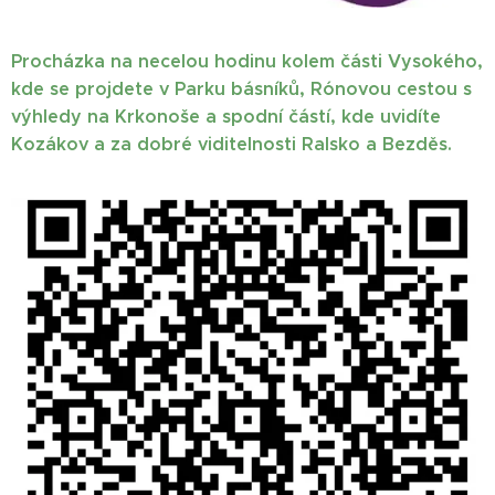
Procházka na necelou hodinu kolem části Vysokého,
kde se projdete v Parku básníků, Rónovou cestou s
výhledy na Krkonoše a spodní částí, kde uvidíte
Kozákov a za dobré viditelnosti Ralsko a Bezděs.