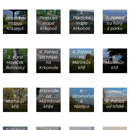
3. Altán
s
3.
3.
plastickou
Plastická
Plastická
3. Pohled
mapou
mapa
mapa
na hory
Krkonoš
Krkonoš
Krkonoš
z parku
4. Pohled
4. Pohled
3. Karel
od hřiště
na
5.
Havlíček
na
Márinkův
Márinkův
Borovský
Krkonoše
kříž
kříž
5.
Krkonoše
6.
5.
od
Stromořadí
Márinkův
Márinkova
k
6. Pohled
kříž
kříže
Nístějce
od hřiště
8. Pohled
8. Pohled
na