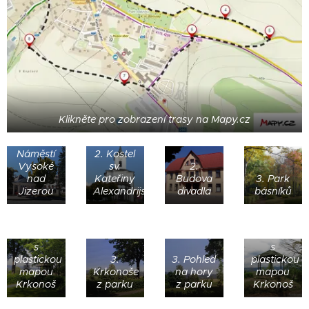
Klikněte pro zobrazení trasy na Mapy.cz
1.
Náměstí
2. Kostel
Vysoké
sv.
2.
nad
Kateřiny
Budova
3. Park
Jizerou
Alexandrijské
divadla
básníků
3. Altán
3. Altán
s
s
plastickou
3.
3. Pohled
plastickou
mapou
Krkonoše
na hory
mapou
Krkonoš
z parku
z parku
Krkonoš