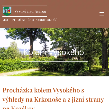
Vysoké nad Jizerou
MALEBNÉ MĚSTEČKO PODKRKONOŠÍ
Kolem Vysokého
Procházka kolem Vysokého s
výhledy na Krkonoše a z jižní strany
na Kozákov