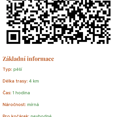
Základní informace
Typ:
pěší
Délka trasy:
4 km
Čas:
1 hodina
Náročnost:
mírná
Pro kočárek:
nevhodné