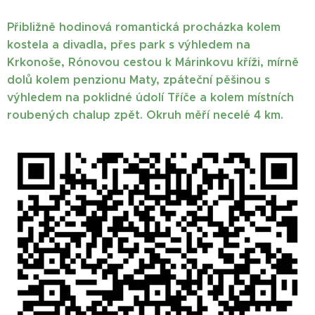
Přibližně hodinová romantická procházka kolem
kostela a divadla, přes park s výhledem na
Krkonoše, Rónovou cestou k Márinkovu kříži, mírně
dolů kolem penzionu Maty, zpáteční pěšinou s
výhledem na poklidné údolí Tříče a kolem místních
roubených chalup zpět. Okruh měří necelé 4 km.