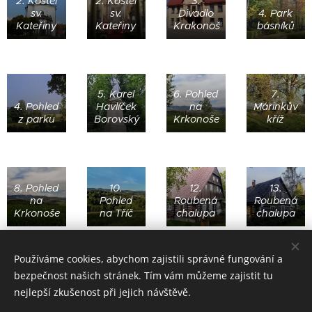
2. Kostel
2. Kostel
3.
sv.
sv.
Divadlo
4. Park
Kateřiny
Kateřiny
Krakonoš
básníků
5. Karel
6. Pohled
7.
4. Pohled
Havlíček
na
Márinkův
z parku
Borovský
Krkonoše
kříž
8. Pohled
10.
12.
13.
na
Pohled
Roubená
Roubená
Krkonoše
na Tříč
chalupa
chalupa
Používáme cookies, abychom zajistili správné fungování a
bezpečnost našich stránek. Tím vám můžeme zajistit tu
Realizace: Bohdan Blažek
pro město Vysoké nad Jizerou.
nejlepší zkušenost při jejich návštěvě.
Poděkování: Eva Marková, Zuzana Kučerová, Věra Preisslerová,