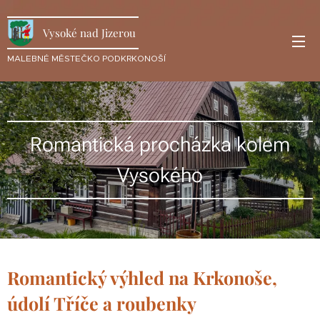
Vysoké nad Jizerou
MALEBNÉ MĚSTEČKO PODKRKONOŠÍ
Romantická procházka kolem
Vysokého
Romantický výhled na Krkonoše,
údolí Tříče a roubenky