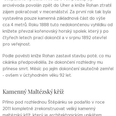
arcivévoda povolán zpět do Uher a kníže Rohan ztratil
zájem pokračovat v mecenášství. Za první rok tak byla
vystavěna pouze kamenná základnová část do výše
cca 4 metrů. Roku 1888 tuto nedokončenou vyhlídku od
knížete převzal kořenovský horský spolek, který ji po
čtyřech letech prací dokončil a v srpnu 1892 otevřel
pro veřejnost.
Podle pověsti kníže Rohan zastavil stavbu poté, co mu
cikánka předpověděla, že dokončení rozhledny mu
přinese smrt. Měsíc po jejím dokončení skutečně zemřel
- ovšem v úctyhodném věku 92 let.
Kamenný Maltézský kříž
Přímo pod rozhlednou Štěpánku se podařilo v roce
2011 kompletně zrekonstruovat veliký kamenný
maltézský kříž, který je architektonickým unikátem.