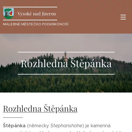
Vysoké nad Jizerou
MALEBNÉ MĚSTEČKO PODKRKONOŠÍ
Rozhledna Štěpánka
Rozhledna Štěpánka
Štěpánka
(německy
Stephanshöhe
) je kamenná