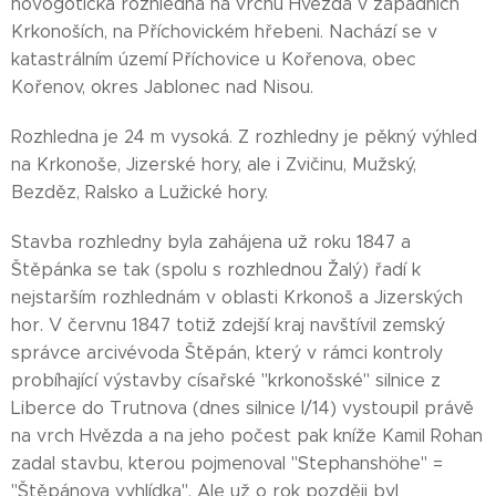
novogotická rozhledna na vrchu Hvězda v západních
Krkonoších, na Příchovickém hřebeni. Nachází se v
katastrálním území Příchovice u Kořenova, obec
Kořenov, okres Jablonec nad Nisou.
Rozhledna je 24 m vysoká. Z rozhledny je pěkný výhled
na Krkonoše, Jizerské hory, ale i Zvičinu, Mužský,
Bezděz, Ralsko a Lužické hory.
Stavba rozhledny byla zahájena už roku 1847 a
Štěpánka se tak (spolu s rozhlednou Žalý) řadí k
nejstarším rozhlednám v oblasti Krkonoš a Jizerských
hor. V červnu 1847 totiž zdejší kraj navštívil zemský
správce arcivévoda Štěpán, který v rámci kontroly
probíhající výstavby císařské "krkonošské" silnice z
Liberce do Trutnova (dnes silnice I/14) vystoupil právě
na vrch Hvězda a na jeho počest pak kníže Kamil Rohan
zadal stavbu, kterou pojmenoval "Stephanshöhe" =
"Štěpánova vyhlídka". Ale už o rok později byl