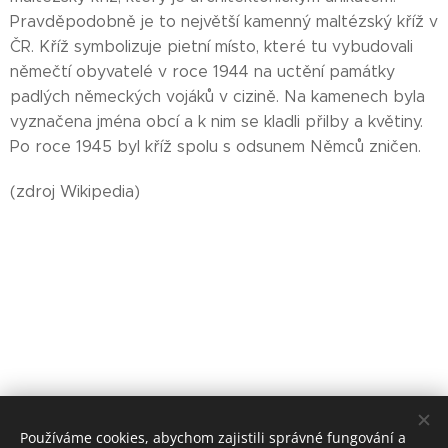
Pravděpodobně je to největší kamenný maltézský kříž v
ČR. Kříž symbolizuje pietní místo, které tu vybudovali
němečtí obyvatelé v roce 1944 na uctění památky
padlých německých vojáků v cizině. Na kamenech byla
vyznačena jména obcí a k nim se kladli přilby a květiny.
Po roce 1945 byl kříž spolu s odsunem Němců zničen.
(zdroj Wikipedia)
Používáme cookies, abychom zajistili správné fungování a