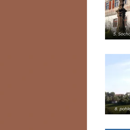
5. Soch
8. pohl