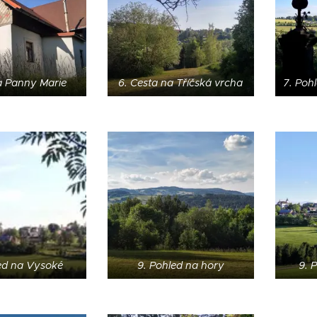
a Panny Marie
6. Cesta na Tříčská vrcha
7. Poh
ed na Vysoké
9. Pohled na hory
9. 