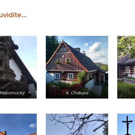
vidíte...
n Nepomucký
4. Chalupa