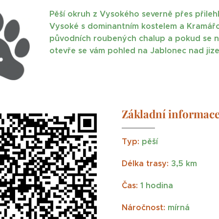
Pěší okruh z Vysokého severně přes přileh
Vysoké s dominantním kostelem a Kramářov
původních roubených chalup a pokud se na 
otevře se vám pohled na Jablonec nad jize
Základní informac
Typ:
pěší
Délka trasy:
3,5
km
Čas:
1 hodina
Náročnost:
mírná