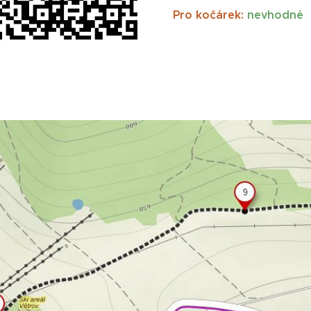
Pro kočárek:
ne
vhodné