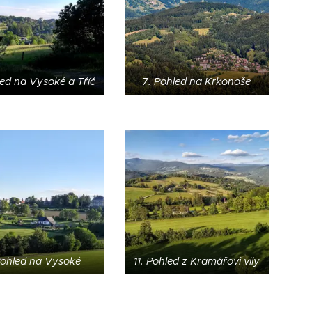
led na Vysoké a Tříč
7. Pohled na Krkonoše
Pohled na Vysoké
11. Pohled z Kramářovi vily