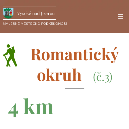
Vysoké nad Jizerou
MALEBNÉ MĚSTEČKO PODKRKONOŠÍ
Romantický
okruh
(č.3)
4 km