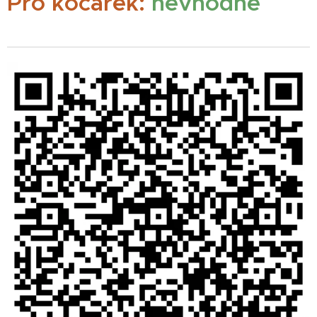
Pro kočárek:
nevhodné