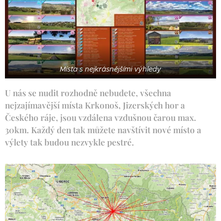
Místa s nejkrásnějšími výhledy
U nás se nudit rozhodně nebudete, všechna
nejzajímavější místa Krkonoš, Jizerských hor a
Českého ráje, jsou vzdálena vzdušnou čarou max.
30km. Každý den tak můžete navštívit nové místo a
výlety tak budou nezvykle pestré.