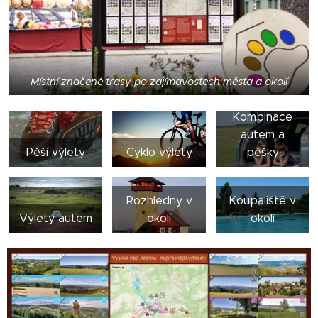
Místní značené trasy po zajímavostech města a okolí
Kombinace
autem a
Pěší výlety
Cyklo výlety
pěšky
Rozhledny v
Koupaliště v
Výlety autem
okolí
okolí