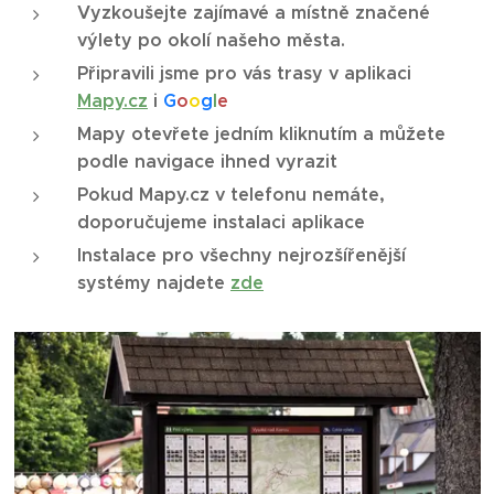
Vyzkoušejte zajímavé a místně značené
výlety po okolí našeho města.
Připravili jsme pro vás trasy v aplikaci
Mapy.cz
i
G
o
o
g
l
e
Mapy otevřete jedním kliknutím a můžete
podle navigace ihned vyrazit
Pokud
Mapy.cz
v telefonu nemáte,
doporučujeme instalaci aplikace
Instalace pro všechny nejrozšířenější
systémy najdete
zde