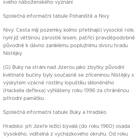
svého náboženského vyznání.
Společná informační tabule Pohaniště a Nivy
Nivy: Cesta míjí pozemky, kolmo přetínající vysocké role,
nyní již většinou zarostlé lesem, patřící pravděpodobně
původně k dávno zaniklému poplužnímu dvoru hradu
Nístějky.
(G) Buky na stráni nad Jizerou jako zbytky původní
květnaté bučiny byly současně se zříceninou Nístějky s
výskytem vzácné rostliny lopuštíku skloněného
(Hackelia deflexa) vyhlášeny roku 1996 za chráněnou
přírodní památku.
Společná informační tabule Buky a Hradsko
Hradsko: při Jizeře ležící bývalá (do roku 1960) osada
Vysokého, viditelná z vycházkového okruhu. Od roku