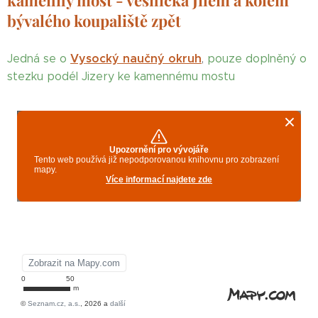
kamenný most - vesnička Jilem a kolem
bývalého koupaliště zpět
Vysocký naučný okruh
Jedná se o
,
pouze doplněný o
stezku podél Jizery ke kamennému mostu