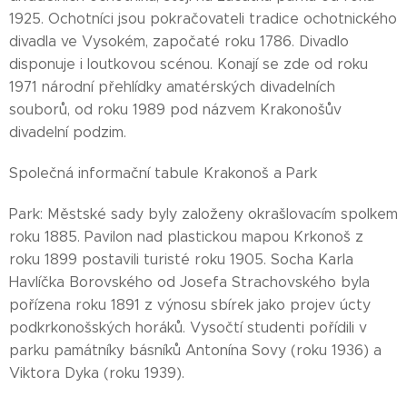
1925. Ochotníci jsou pokračovateli tradice ochotnického
divadla ve Vysokém, započaté roku 1786. Divadlo
disponuje i loutkovou scénou. Konají se zde od roku
1971 národní přehlídky amatérských divadelních
souborů, od roku 1989 pod názvem Krakonošův
divadelní podzim.
Společná informační tabule Krakonoš a Park
Park: Městské sady byly založeny okrašlovacím spolkem
roku 1885. Pavilon nad plastickou mapou Krkonoš z
roku 1899 postavili turisté roku 1905. Socha Karla
Havlíčka Borovského od Josefa Strachovského byla
pořízena roku 1891 z výnosu sbírek jako projev úcty
podkrkonošských horáků. Vysočtí studenti pořídili v
parku památníky básníků Antonína Sovy (roku 1936) a
Viktora Dyka (roku 1939).