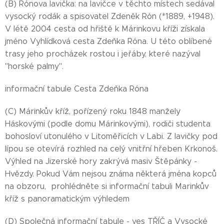
(B) Rónova lavička: na lavičce v těchto místech sedával
vysocký rodák a spisovatel Zdeněk Rón (*1889, +1948).
V létě 2004 cesta od hřiště k Márinkovu kříži získala
jméno Vyhlídková cesta Zdeňka Róna. U této oblíbené
trasy jeho procházek rostou i jeřáby, které nazýval
"horské palmy".
informační tabule Cesta Zdeňka Róna
(C) Márinkův kříž, pořízený roku 1848 manžely
Háskovými (podle domu Márinkovými), rodiči studenta
bohosloví utonulého v Litoměřicích v Labi. Z lavičky pod
lípou se otevírá rozhled na celý vnitřní hřeben Krkonoš.
Výhled na Jizerské hory zakrývá masiv Štěpánky -
Hvězdy. Pokud Vám nejsou známa některá jména kopců
na obzoru, prohlédněte si informační tabuli Marinkův
kříž s panoramatickým výhledem
(D) Společná informační tabule - ves TŘÍČ a Vysocké