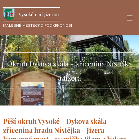
Vysoké nad Jizerou
MALEBNÉ MĚSTEČKO PODKRKONOŠÍ
Okruh Dykova skála - zřícenina Nístějka
a Jizera
Pěší okruh Vysoké - Dykova skála -
zřícenina hradu Nístějka - Jizera -