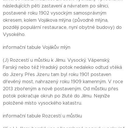
následujících pěti zastavení a návratem po silnici,
postavené roku 1902 vysockým samosprávným
okresem, kolem Vojákova mlýna (původně mlýna,
později populární restaurace, nyní obytné budovy) do
Vysokého.
informační tabule Vojákův mlýn
(J) Rozcestí u můstku k Jilmu. Vysocký, Vápenský,
Farský nebo též Hradský potok nedaleko odtud vtéká
do Jizery. Přes Jizeru tam byl roku 1901 postaven
dřevěný most, nahrazený roku 1909 kamenným. V roce
2013 zbořeným a nově postaveným. Od můstku přes
potok pokračuje okruh po žluté do Jilmu. Nejníže
položené místo vysockého katastru.
informační tabule Rozcestí u můstku