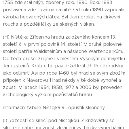
1755 zde stál mlýn, zbořený roku 1890. Roku 1883
postavena zde továrna na nitě. Od roku 1890 započala
výroba hedvábných látek. Byl tkán brokát na církevní
roucha a později látky ze skelných vláken.
(H) Nístějka Zřícenina hradu založeného koncem 13.
století, či v první polovině 14. století. V druhé polovině
století patřila Waldsteinům a následně Wartenberkům.
Od těch přešel zřejmě i s městem Vysokým do majetku
Jenczsteinů. Krátce ho pak držel král Jiří Poděbradský
jako odúmrť. Asi po roce 1460 byl hrad se svým zbožím
připojen k Navarovu. Hrad někdy v té době vyhořel a
zpustl. V letech 1954, 1958, 1972 a 2006 byl proveden
archeologický výzkum pozůstatků hradu.
informační tabule Nístějka a Lopuštík skloněný
(I) Rozcestí se silnicí pod Nístějkou. Z křižovatky se
silnicí se nabízí možnost zkrácení vycházky vynecháním