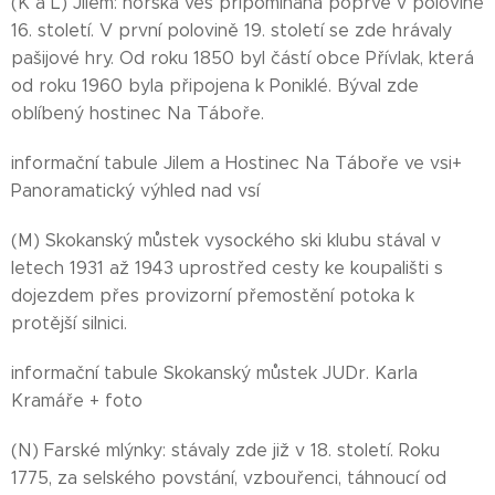
(K a L) Jilem: horská ves připomínaná poprvé v polovině
16. století. V první polovině 19. století se zde hrávaly
pašijové hry. Od roku 1850 byl částí obce Přívlak, která
od roku 1960 byla připojena k Poniklé. Býval zde
oblíbený hostinec Na Táboře.
informační tabule Jilem a Hostinec Na Táboře ve vsi+
Panoramatický výhled nad vsí
(M) Skokanský můstek vysockého ski klubu stával v
letech 1931 až 1943 uprostřed cesty ke koupališti s
dojezdem přes provizorní přemostění potoka k
protější silnici.
informační tabule Skokanský můstek JUDr. Karla
Kramáře + foto
(N) Farské mlýnky: stávaly zde již v 18. století. Roku
1775, za selského povstání, vzbouřenci, táhnoucí od