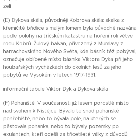
zelí
(E) Dykova skála, původněji Kobrova skála: skalka z
křemičité břidlice s malým lomem byla původně nazvána
podle polohy na tříčském katastru na hoření roli větve
rodu Kobrů. Žulový balvan, přivezený z Mumlavy z
harrachovského Nového Světa, kde básník též pobýval,
označuje oblíbené místo básníka Viktora Dyka při jeho
houbařských vycházkách do okolních lesů za jeho
pobytů ve Vysokém v letech 1917-1931.
informační tabule Viktor Dyk a Dykova skála
(F) Pohaniště: V současnosti již lesem porostlé místo
nad svahem k Nístějce. Bývalo to snad pohanské
pohřebiště, nebo to bývala pole, na kterých se
pěstovala pohanka, nebo to bývaly pozemky po
exulantech, kteří odešli za třicetileté války z důvodů