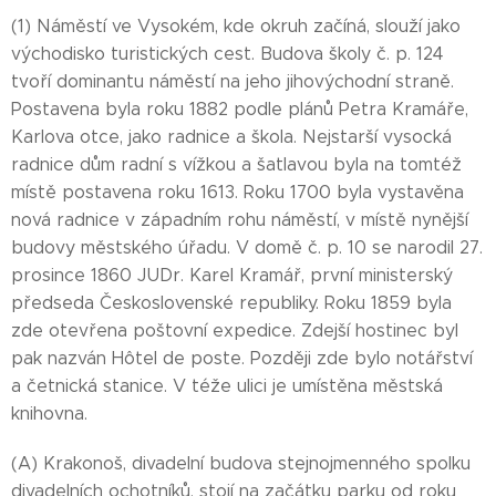
(1) Náměstí ve Vysokém, kde okruh začíná, slouží jako
východisko turistických cest. Budova školy č. p. 124
tvoří dominantu náměstí na jeho jihovýchodní straně.
Postavena byla roku 1882 podle plánů Petra Kramáře,
Karlova otce, jako radnice a škola. Nejstarší vysocká
radnice dům radní s vížkou a šatlavou byla na tomtéž
místě postavena roku 1613. Roku 1700 byla vystavěna
nová radnice v západním rohu náměstí, v místě nynější
budovy městského úřadu. V domě č. p. 10 se narodil 27.
prosince 1860 JUDr. Karel Kramář, první ministerský
předseda Československé republiky. Roku 1859 byla
zde otevřena poštovní expedice. Zdejší hostinec byl
pak nazván Hôtel de poste. Později zde bylo notářství
a četnická stanice. V téže ulici je umístěna městská
knihovna.
(A) Krakonoš, divadelní budova stejnojmenného spolku
divadelních ochotníků, stojí na začátku parku od roku