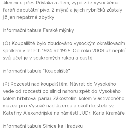
Jilemnice přes Přívlaka a Jilem, vypili zde vysockému
faráři deputátní pivo. Z mlýnů a jejich rybníčků zůstaly
již jen nepatrné zbytky.
informační tabule Farské mlýnky
(O) Koupaliště bylo zbudováno vysockým okrašlovacím
spolkem v letech 1924 až 1925. Od roku 2008 už neplní
svůj účel, je v soukromých rukou a pusté.
informační tabule "Koupaliště"
(P) Rozcestí nad koupalištěm. Návrat do Vysokého
vede od rozcestí po silnici nahoru zpět do Vysokého
kolem hřbitova, parku, Zákostelím, kolem Vlastivědného
muzea pro Vysoké nad Jizerou a okolí i kostela sv.
Kateřiny Alexandrijské na náměstí JUDr. Karla Kramáře.
informační tabule Silnice ke Hradsku